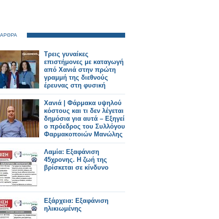
 ΑΡΘΡΑ
Τρεις γυναίκες
επιστήμονες με καταγωγή
από Χανιά στην πρώτη
γραμμή της διεθνούς
έρευνας στη φυσική
Χανιά | Φάρμακα υψηλού
κόστους και τι δεν λέγεται
δημόσια για αυτά – Εξηγεί
ο πρόεδρος του Συλλόγου
Φαρμακοποιών Μανώλης
Κατσαράκης
Λαμία: Εξαφάνιση
45χρονης. Η ζωή της
βρίσκεται σε κίνδυνο
Εξάρχεια: Εξαφάνιση
ηλικιωμένης