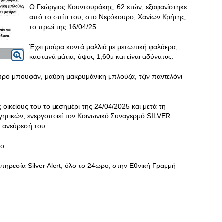
Ο Γεώργιος Κουντουράκης, 62 ετών, εξαφανίστηκε
από το σπίτι του, στο Νερόκουρο, Χανίων Κρήτης,
το πρωί της 16/04/25.
Έχει μαύρα κοντά μαλλιά με μετωπική φαλάκρα,
καστανά μάτια, ύψος 1,60μ και είναι αδύνατος.
ρο μπουφάν, μαύρη μακρυμάνικη μπλούζα, τζιν παντελόνι
κείους του το μεσημέρι της 24/04/2025 και μετά τη
ητικών, ενεργοποιεί τον Κοινωνικό Συναγερμό SILVER
ν ανεύρεσή του.
νο.
υπηρεσία Silver Alert, όλο το 24ωρο, στην Εθνική Γραμμή