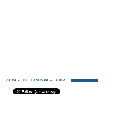
ΑΚΟΛΟΥΘΗΣΤΕ ΤΟ NEWSNOWGR.COM