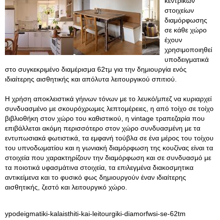
κεντρικών
στοιχείων
διαμόρφωσης
σε κάθε χώρο
έχουν
χρησιμοποιηθεί
υποδειγματικά
στο συγκεκριμένο διαμέρισμα 62τμ για την δημιουργία ενός
ιδιαίτερης αισθητικής και απόλυτα λειτουργικού σπιτιού.
Η χρήση αποκλειστικά γήινων τόνων με το λευκό/μπεζ να κυριαρχεί
συνδυασμένο με σκουρόχρωμες λεπτομέρειες, η από τοίχο σε τοίχο
βιβλιοθήκη στον χώρο του καθιστικού, η vintage τραπεζαρία που
επιβάλλεται ακόμη περισσότερο στον χώρο συνδυασμένη με τα
εντυπωσιακά φωτιστικά, τα εμφανή τούβλα σε ένα μέρος του τοίχου
του υπνοδωματίου και η γωνιακή διαμόρφωση της κουζίνας είναι τα
στοιχεία που χαρακτηρίζουν την διαμόρφωση και σε συνδυασμό με
τα ποιοτικά υφασμάτινα στοιχεία, τα επιλεγμένα διακοσμητικα
αντικείμενα και το φυσικό φως δημιουργούν έναν ιδιαίτερης
αισθητικής, ζεστό και λειτουργικό χώρο.
ypodeigmatiki-kalaisthiti-kai-leitourgiki-diamorfwsi-se-62tm