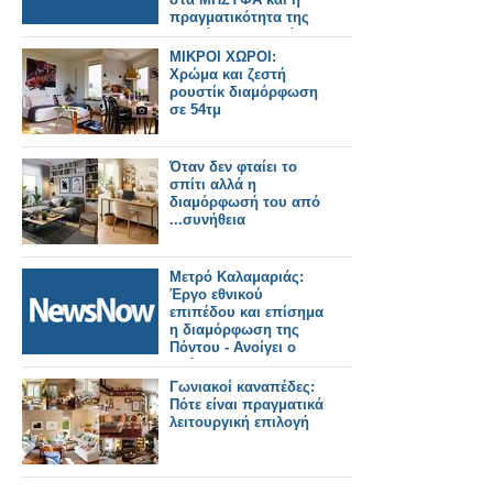
πραγματικότητα της
αγοράς στην Ελλάδα
ΜΙΚΡΟΙ ΧΩΡΟΙ:
Χρώμα και ζεστή
ρουστίκ διαμόρφωση
σε 54τμ
Όταν δεν φταίει το
σπίτι αλλά η
διαμόρφωσή του από
...συνήθεια
Μετρό Καλαμαριάς:
Έργο εθνικού
επιπέδου και επίσημα
η διαμόρφωση της
Πόντου - Ανοίγει ο
δρόμος για τη
δημοπράτηση
Γωνιακοί καναπέδες:
Πότε είναι πραγματικά
λειτουργική επιλογή