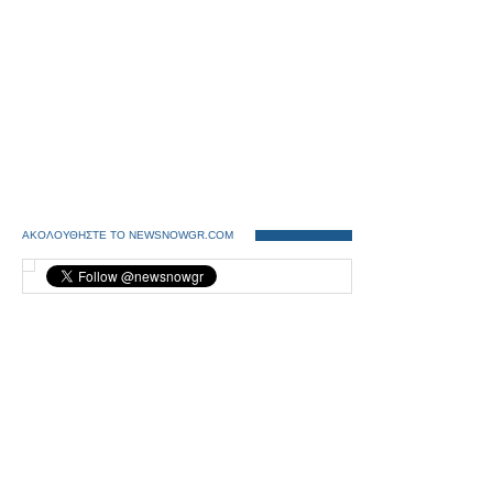
ΑΚΟΛΟΥΘΗΣΤΕ ΤΟ NEWSNOWGR.COM