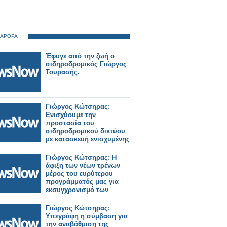
 ΑΡΘΡΑ
Έφυγε από την ζωή ο
σιδηροδρομικός Γιώργος
Τουρασής.
Γιώργος Κώτσηρας:
Ενισχύουμε την
προστασία του
σιδηροδρομικού δικτύου
με κατασκευή ενισχυμένης
περίφραξης σε Θριάσιο,
Θήβα και Ζευγολατιό.
Γιώργος Κώτσηρας: Η
άφιξη των νέων τρένων
μέρος του ευρύτερου
προγράμματός μας για
εκσυγχρονισμό των
σιδηροδρομικών
μεταφορών.
Γιώργος Κώτσηρας:
Υπεγράφη η σύμβαση για
την αναβάθμιση της