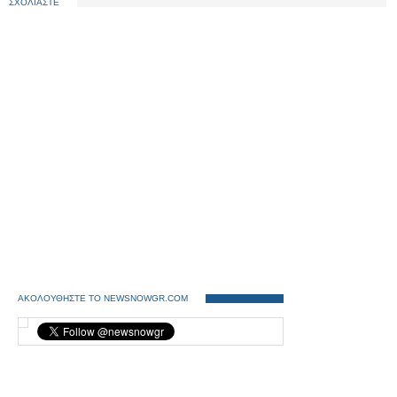
ΣΧΟΛΙΑΣΤΕ
ΑΚΟΛΟΥΘΗΣΤΕ ΤΟ NEWSNOWGR.COM