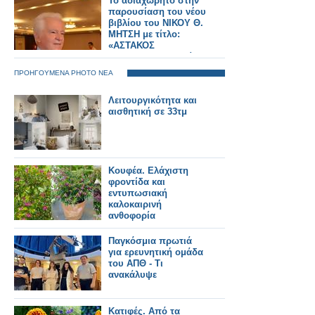
Το αδιαχώρητο στην
παρουσίαση του νέου
βιβλίου του ΝΙΚΟΥ Θ.
ΜΗΤΣΗ με τίτλο:
«ΑΣΤΑΚΟΣ
ΞΗΡΟΜΕΡΟΥ Θυσίες
και Αγώνες στα 1821»
ΠΡΟΗΓΟΥΜΕΝΑ PHOTO ΝΕΑ
στην Αθηνα (βιντεο
-φωτο)
Λειτουργικότητα και
αισθητική σε 33τμ
Κουφέα. Ελάχιστη
φροντίδα και
εντυπωσιακή
καλοκαιρινή
ανθοφορία
Παγκόσμια πρωτιά
για ερευνητική ομάδα
του ΑΠΘ - Τι
ανακάλυψε
Κατιφές. Από τα