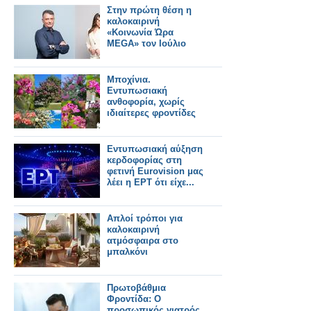
Στην πρώτη θέση η
καλοκαιρινή
«Κοινωνία Ώρα
MEGA» τον Ιούλιο
Μποχίνια.
Εντυπωσιακή
ανθοφορία, χωρίς
ιδιαίτερες φροντίδες
Εντυπωσιακή αύξηση
κερδοφορίας στη
φετινή Eurovision μας
λέει η ΕΡΤ ότι είχε...
Απλοί τρόποι για
καλοκαιρινή
ατμόσφαιρα στο
μπαλκόνι
Πρωτοβάθμια
Φροντίδα: Ο
προσωπικός γιατρός