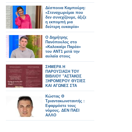
Δέσποινα Καμπούρη:
«Στεναχωριέμαι που
δεν συνεχίζουμε, άξιζε
η εκπομπή μια
δεύτερη ευκαιρία»
O Δημήτρης
Πανόπουλος στο
«Καλοκαίρι Παρέα»
του ΑΝΤ1 μετά την
αυλαία στους
«Weekenders»...
ΣΗΜΕΡΑ Η
ΠΑΡΟΥΣΙΑΣΗ ΤΟΥ
ΒΙΒΛΙΟΥ "ΑΣΤΑΚΟΣ
ΞΗΡΟΜΕΡΟΥ ΘΥΣΙΕΣ
ΚΑΙ ΑΓΩΝΕΣ ΣΤΑ
1821’’ του ΝΙΚΟΥ
ΜΗΤΣΗ
Κώστας Θ
Τριαντακωνσταντής :
Εφαρμόστε τους
νόμους. ΔΕΝ ΠΑΕΙ
ΑΛΛΟ