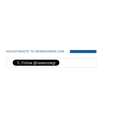
ΑΚΟΛΟΥΘΗΣΤΕ ΤΟ NEWSNOWGR.COM