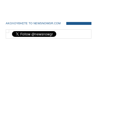
ΑΚΟΛΟΥΘΗΣΤΕ ΤΟ NEWSNOWGR.COM