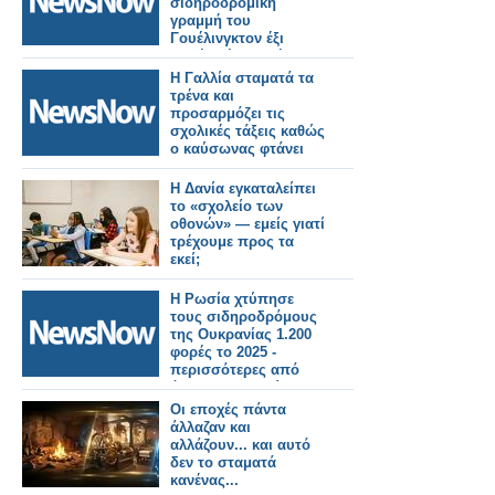
σιδηροδρομική
γραμμή του
Γουέλινγκτον έξι
φορές μέσα σε έναν
μήνα.
Η Γαλλία σταματά τα
τρένα και
προσαρμόζει τις
σχολικές τάξεις καθώς
ο καύσωνας φτάνει
τους 40°C.
Η Δανία εγκαταλείπει
το «σχολείο των
οθονών» — εμείς γιατί
τρέχουμε προς τα
εκεί;
Η Ρωσία χτύπησε
τους σιδηροδρόμους
της Ουκρανίας 1.200
φορές το 2025 -
περισσότερες από
ό,τι τα προηγούμενα
δύο χρόνια μαζί.
Οι εποχές πάντα
άλλαζαν και
αλλάζουν... και αυτό
δεν το σταματά
κανένας...