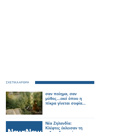
ΣΧΕΤΙΚΑ ΑΡΘΡΑ
σαν ποίημα, σαν
μύθος…εκεί όπου η
πίκρα γίνεται σοφία...
Νέα Ζηλανδία:
Κλέφτες έκλεισαν τη