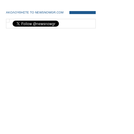
ΑΚΟΛΟΥΘΗΣΤΕ ΤΟ NEWSNOWGR.COM