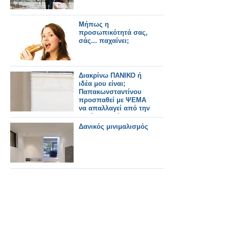
Mήπως η
προσωπικότητά σας,
σάς... παχαίνει;
Διακρίνω ΠΑΝΙΚΟ ή
ιδέα μου είναι;
Παπακωνσταντίνου
προσπαθεί με ΨΕΜΑ
να απαλλαγεί από την
περίφημη δήλωση
περί "Τιτανικού"
Δανικός μινιμαλισμός
(βίντεο)