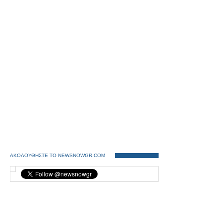
ΑΚΟΛΟΥΘΗΣΤΕ ΤΟ NEWSNOWGR.COM