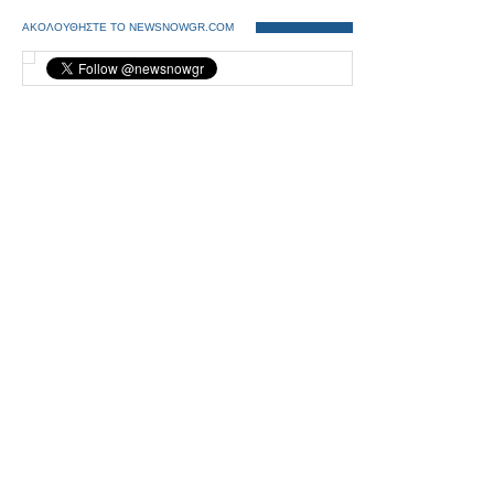
ΑΚΟΛΟΥΘΗΣΤΕ ΤΟ NEWSNOWGR.COM