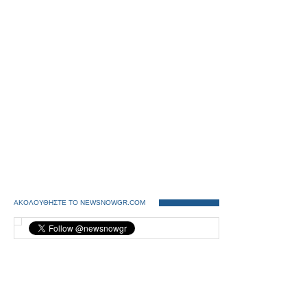
ΑΚΟΛΟΥΘΗΣΤΕ ΤΟ NEWSNOWGR.COM