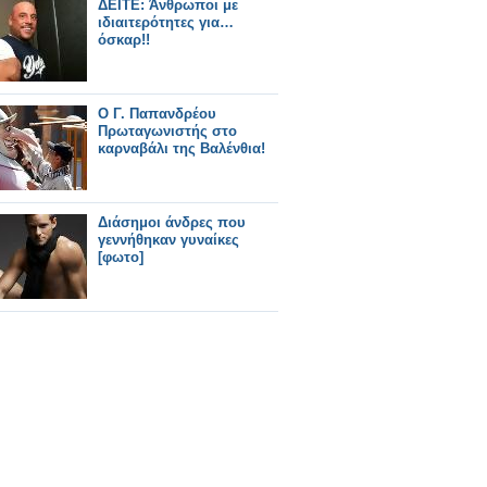
ΔΕΙΤΕ: Άνθρωποι με
ιδιαιτερότητες για…
όσκαρ!!
Ο Γ. Παπανδρέου
Πρωταγωνιστής στο
καρναβάλι της Βαλένθια!
Διάσημοι άνδρες που
γεννήθηκαν γυναίκες
[φωτο]