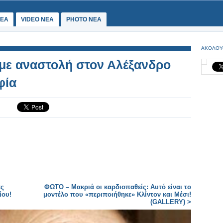
ΕΑ
VIDEO NEA
PHOTO NEA
ΑΚΟΛΟΥ
με αναστολή στον Αλέξανδρο
φία
ας
ΦΩΤΟ – Μακριά οι καρδιοπαθείς: Αυτό είναι το
ίου!
μοντέλο που «περιποιήθηκε» Κλίντον και Μέσι!
(GALLERY) >