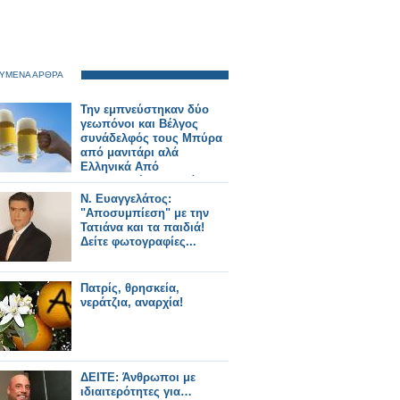
ΥΜΕΝΑ ΑΡΘΡΑ
Την εμπνεύστηκαν δύο
γεωπόνοι και Βέλγος
συνάδελφός τους Μπύρα
από μανιτάρι αλά
Ελληνικά Από
αποξηραμένα μανιτάρια
λεντινούλα με βύνη και
Ν. Ευαγγελάτος:
λυκίσκο
"Αποσυμπίεση" με την
Τατιάνα και τα παιδιά!
Δείτε φωτογραφίες...
Πατρίς, θρησκεία,
νεράτζια, αναρχία!
ΔΕΙΤΕ: Άνθρωποι με
ιδιαιτερότητες για…