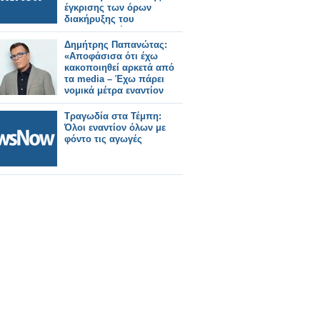
έγκρισης των όρων
διακήρυξης του
ηλεκτρονικού
διαγωνισμού, του
Δημήτρης Παπανώτας:
μεγάλου αναπτυξιακού
«Αποφάσισα ότι έχω
έργου της μαρίνας
κακοποιηθεί αρκετά από
Αστακού,
τα media – Έχω πάρει
προϋπολογισμού 1,8
νομικά μέτρα εναντίον
εκατομμυρίων ευρώ
τους»
Τραγωδία στα Τέμπη:
Όλοι εναντίον όλων με
φόντο τις αγωγές