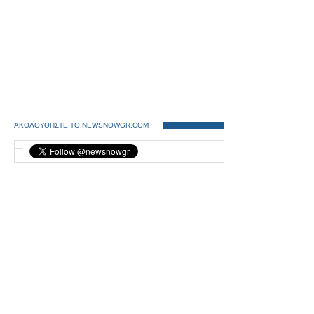
ΑΚΟΛΟΥΘΗΣΤΕ ΤΟ NEWSNOWGR.COM