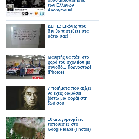
δραστηριοποίησης
των Ελλήνων
Anonymous!
ΔΕΙΤΕ: Εικόνες που
δεν θα πιστεύετε στα
μάτια σας!!!
Μαθητής θα πάει στο
χορό του σχολείου με
συνοδό... Πορνοστάρ!
(Photos)
7 ποιήματα που αξίζει
να έχεις διαβάσει
(έστω μια φορά) στη
ζωή σου
10 απαγορευμένες
τοποθεσίες στο
Google Maps (Photos)