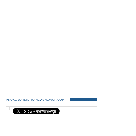
ΑΚΟΛΟΥΘΗΣΤΕ ΤΟ NEWSNOWGR.COM