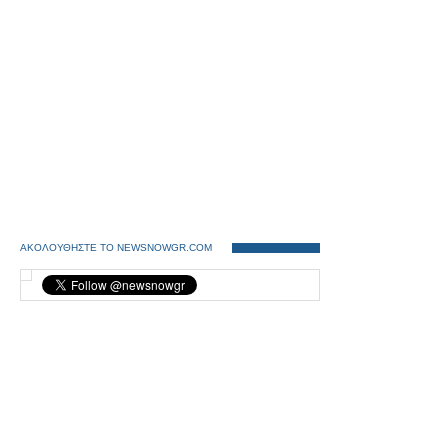
ΑΚΟΛΟΥΘΗΣΤΕ ΤΟ NEWSNOWGR.COM