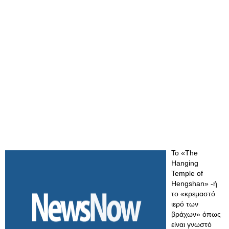
Το «Τhe
Hanging
Temple of
Hengshan» -ή
το «κρεμαστό
ιερό των
βράχων» όπως
είναι γνωστό