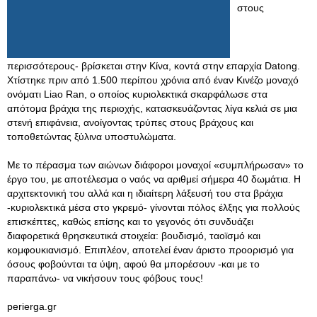
στους
περισσότερους- βρίσκεται στην Κίνα, κοντά στην επαρχία Datong.
Χτίστηκε πριν από 1.500 περίπου χρόνια από έναν Κινέζο μοναχό
ονόματι Liao Ran, ο οποίος κυριολεκτικά σκαρφάλωσε στα
απότομα βράχια της περιοχής, κατασκευάζοντας λίγα κελιά σε μια
στενή επιφάνεια, ανοίγοντας τρύπες στους βράχους και
τοποθετώντας ξύλινα υποστυλώματα.
Με το πέρασμα των αιώνων διάφοροι μοναχοί «συμπλήρωσαν» το
έργο του, με αποτέλεσμα ο ναός να αριθμεί σήμερα 40 δωμάτια. Η
αρχιτεκτονική του αλλά και η ιδιαίτερη λάξευσή του στα βράχια
-κυριολεκτικά μέσα στο γκρεμό- γίνονται πόλος έλξης για πολλούς
επισκέπτες, καθώς επίσης και το γεγονός ότι συνδυάζει
διαφορετικά θρησκευτικά στοιχεία: βουδισμό, ταοϊσμό και
κομφουκιανισμό. Επιπλέον, αποτελεί έναν άριστο προορισμό για
όσους φοβούνται τα ύψη, αφού θα μπορέσουν -και με το
παραπάνω- να νικήσουν τους φόβους τους!
perierga.gr