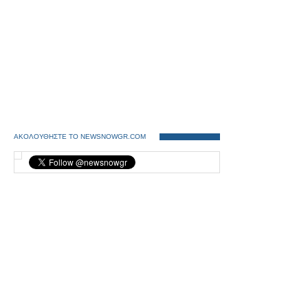
ΑΚΟΛΟΥΘΗΣΤΕ ΤΟ NEWSNOWGR.COM