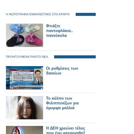
Η ΦΩΤΟΓΡΑΦΙΑ ΕΜΦΑΝΙΣΤΗΚΕ ΣΤΟ ΑΡΘΡΟ
Φτιάξτε
παντοφλάκια..
πανεύκολα
ΠΡΟΗΓΟΥΜΕΝΑ PHOTO ΝΕΑ
Οι ρυθμίσεις των
δανείων
Το κόλπο των
Φιλιππινέζων για
όμορφα μαλλιά
Η ΔΕΗ χρεώνει τέλος
που έχει καταργηθεί!