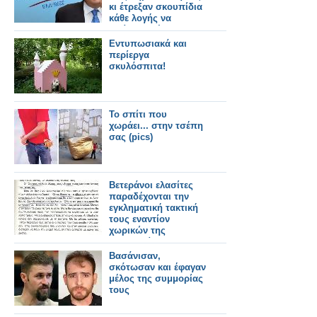
κι έτρεξαν σκουπίδια
κάθε λογής να
κλείσουν θέση…
Εντυπωσιακά και
περίεργα
σκυλόσπιτα!
Το σπίτι που
χωράει... στην τσέπη
σας (pics)
Βετεράνοι ελασίτες
παραδέχονται την
εγκληματική τακτική
τους εναντίον
χωρικών της
Μακεδονίας
Βασάνισαν,
σκότωσαν και έφαγαν
μέλος της συμμορίας
τους