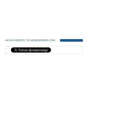
ΑΚΟΛΟΥΘΗΣΤΕ ΤΟ NEWSNOWGR.COM