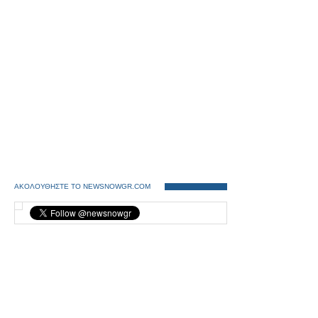
ΑΚΟΛΟΥΘΗΣΤΕ ΤΟ NEWSNOWGR.COM