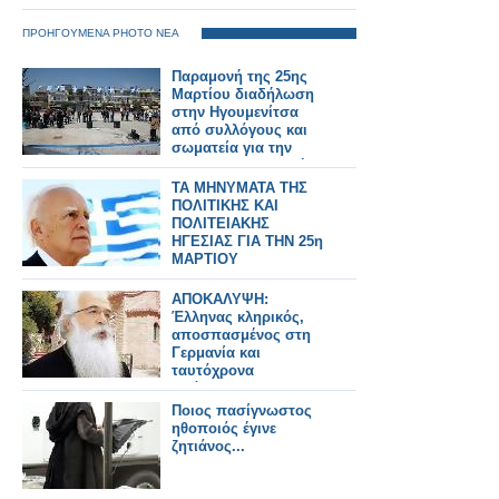
ΠΡΟΗΓΟΥΜΕΝΑ PHOTO ΝΕΑ
Παραμονή της 25ης
Μαρτίου διαδήλωση
στην Ηγουμενίτσα
από συλλόγους και
σωματεία για την
ιατροφαρμακευτική
περίθαλψη
ΤΑ ΜΗΝΥΜΑΤΑ ΤΗΣ
ΠΟΛΙΤΙΚΗΣ ΚΑΙ
ΠΟΛΙΤΕΙΑΚΗΣ
ΗΓΕΣΙΑΣ ΓΙΑ ΤΗΝ 25η
ΜΑΡΤΙΟΥ
ΑΠΟΚΑΛΥΨΗ:
Έλληνας κληρικός,
αποσπασμένος στη
Γερμανία και
ταυτόχρονα
υπάλληλος της
Deutsche Telecom
Ποιος πασίγνωστος
πληρώνετε από το
ηθοποιός έγινε
δημόσιο!
ζητιάνος...