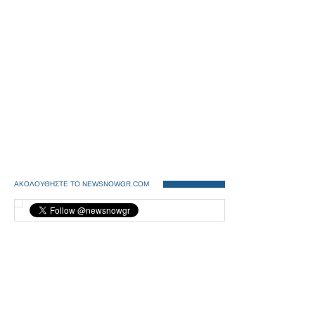
ΑΚΟΛΟΥΘΗΣΤΕ ΤΟ NEWSNOWGR.COM