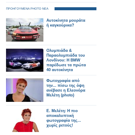
ΠΡΟΗΓΟΥΜΕΝΑ PHOTO ΝΕΑ
Αυτοκίνητα μουράτα
ή καγκούρικα?
Ολυμπιάδα &
Παραολυμπιάδα του
Λονδίνου: Η BMW
παρέδωσε τα πρώτα
40 αυτοκίνητα
Φωτογραφία από
την... πίσω της όψη
ανέβασε η Ελεονόρα
Μελέτη (photo)
E. Μελέτη: Η πιο
αποκαλυπτική
φωτογραφία της...
χωρίς ρετούς!