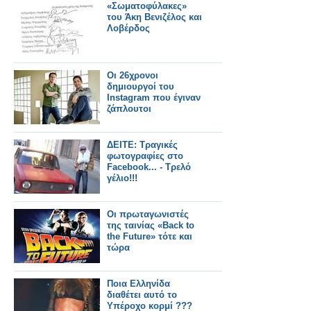
«Σωματοφύλακες»
του Άκη Βενιζέλος και
Λοβέρδος
Οι 26χρονοι
δημιουργοί του
Instagram που έγιναν
ζάπλουτοι
ΔΕITE: Τραγικές
φωτογραφίες στο
Facebook... - Τρελό
γέλιο!!!
Οι πρωταγωνιστές
της ταινίας «Back to
the Future» τότε και
τώρα
Ποια Ελληνίδα
διαθέτει αυτό το
Υπέροχο κορμί ???