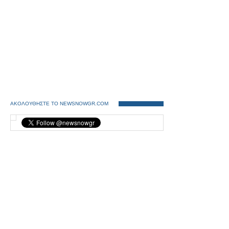
ΑΚΟΛΟΥΘΗΣΤΕ ΤΟ NEWSNOWGR.COM