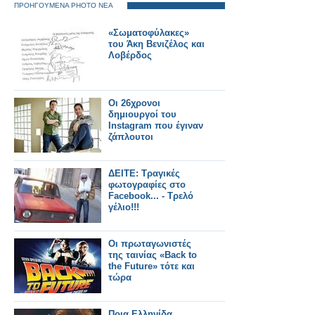
ΠΡΟΗΓΟΥΜΕΝΑ PHOTO ΝΕΑ
«Σωματοφύλακες»
του Άκη Βενιζέλος και
Λοβέρδος
Οι 26χρονοι
δημιουργοί του
Instagram που έγιναν
ζάπλουτοι
ΔΕITE: Τραγικές
φωτογραφίες στο
Facebook... - Τρελό
γέλιο!!!
Οι πρωταγωνιστές
της ταινίας «Back to
the Future» τότε και
τώρα
Ποια Ελληνίδα