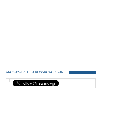
ΑΚΟΛΟΥΘΗΣΤΕ ΤΟ NEWSNOWGR.COM