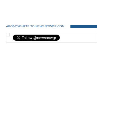
ΑΚΟΛΟΥΘΗΣΤΕ ΤΟ NEWSNOWGR.COM