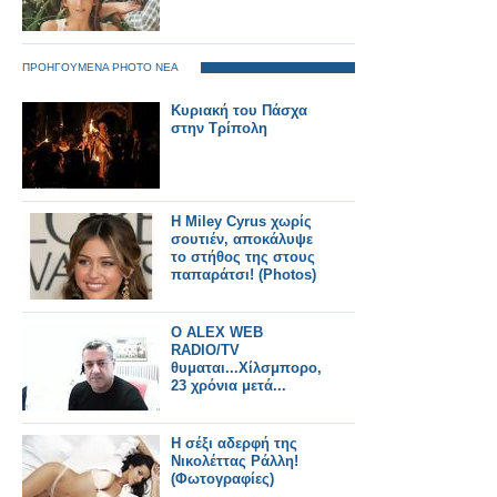
ΠΡΟΗΓΟΥΜΕΝΑ PHOTO ΝΕΑ
Κυριακή του Πάσχα
στην Τρίπολη
H Miley Cyrus χωρίς
σουτιέν, αποκάλυψε
το στήθος της στους
παπαράτσι! (Photos)
O ALEX WEB
RADIO/TV
θυμαται...Χίλσμπορο,
23 χρόνια μετά...
H σέξι αδερφή της
Νικολέττας Ράλλη!
(Φωτογραφίες)