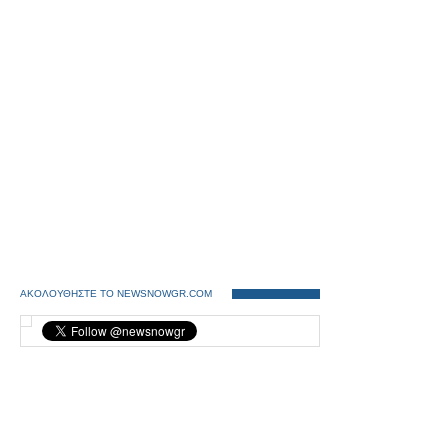
ΑΚΟΛΟΥΘΗΣΤΕ ΤΟ NEWSNOWGR.COM