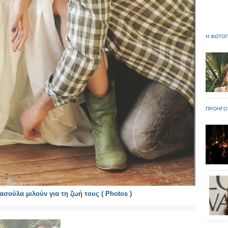
Η ΦΩΤΟΓ
ΠΡΟΗΓΟ
σούλα μιλούν για τη ζωή τους ( Photos )