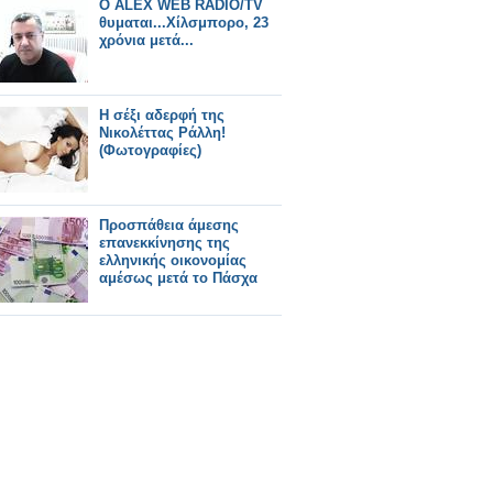
O ALEX WEB RADIO/TV
θυμαται...Χίλσμπορο, 23
χρόνια μετά...
H σέξι αδερφή της
Νικολέττας Ράλλη!
(Φωτογραφίες)
Προσπάθεια άμεσης
επανεκκίνησης της
ελληνικής οικονομίας
αμέσως μετά το Πάσχα