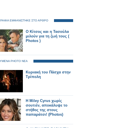
ΡΑΦΙΑ ΕΜΦΑΝΙΣΤΗΚΕ ΣΤΟ ΑΡΘΡΟ
Ο Κίτσος και η Τασούλα
μιλούν για τη ζωή τους (
Photos )
ΥΜΕΝΑ PHOTO ΝΕΑ
Κυριακή του Πάσχα στην
Τρίπολη
H Miley Cyrus χωρίς
σουτιέν, αποκάλυψε το
στήθος της στους
παπαράτσι! (Photos)