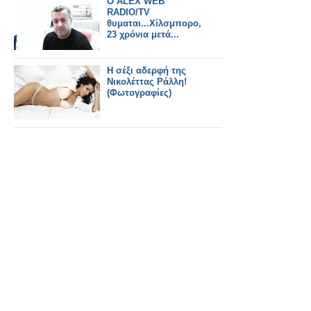
O ALEX WEB
RADIO/TV
θυμαται...Χίλσμπορο,
23 χρόνια μετά...
H σέξι αδερφή της
Νικολέττας Ράλλη!
(Φωτογραφίες)