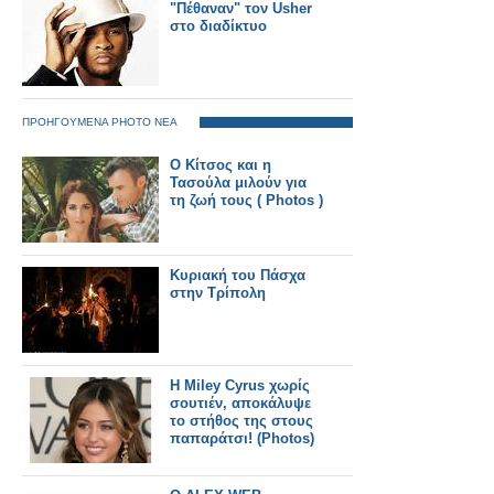
"Πέθαναν" τον Usher
στο διαδίκτυο
ΠΡΟΗΓΟΥΜΕΝΑ PHOTO ΝΕΑ
Ο Κίτσος και η
Τασούλα μιλούν για
τη ζωή τους ( Photos )
Κυριακή του Πάσχα
στην Τρίπολη
H Miley Cyrus χωρίς
σουτιέν, αποκάλυψε
το στήθος της στους
παπαράτσι! (Photos)