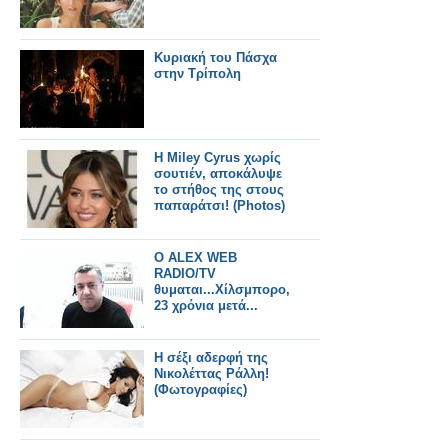
Κυριακή του Πάσχα
στην Τρίπολη
H Miley Cyrus χωρίς
σουτιέν, αποκάλυψε
το στήθος της στους
παπαράτσι! (Photos)
O ALEX WEB
RADIO/TV
θυμαται...Χίλσμπορο,
23 χρόνια μετά...
H σέξι αδερφή της
Νικολέττας Ράλλη!
(Φωτογραφίες)