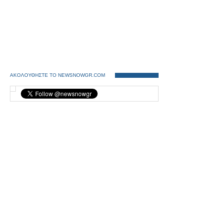
ΑΚΟΛΟΥΘΗΣΤΕ ΤΟ NEWSNOWGR.COM