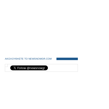
ΑΚΟΛΟΥΘΗΣΤΕ ΤΟ NEWSNOWGR.COM