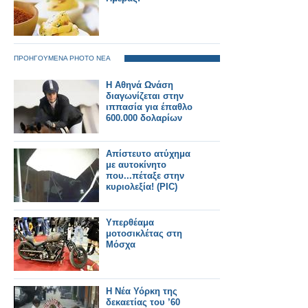
ΠΡΟΗΓΟΥΜΕΝΑ PHOTO ΝΕΑ
Η Αθηνά Ωνάση
διαγωνίζεται στην
ιππασία για έπαθλο
600.000 δολαρίων
Απίστευτο ατύχημα
με αυτοκίνητο
που...πέταξε στην
κυριολεξία! (PIC)
Υπερθέαμα
μοτοσικλέτας στη
Μόσχα
Η Νέα Υόρκη της
δεκαετίας του ’60