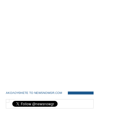
ΑΚΟΛΟΥΘΗΣΤΕ ΤΟ NEWSNOWGR.COM