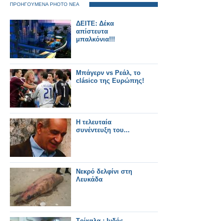
ΠΡΟΗΓΟΥΜΕΝΑ PHOTO ΝΕΑ
ΔΕΙΤΕ: Δέκα
απίστευτα
μπαλκόνια!!!
Μπάγερν vs Ρεάλ, το
clásico της Ευρώπης!
Η τελευταία
συνέντευξη του...
Νεκρό δελφίνι στη
Λευκάδα
Τρίκαλα : Ινδός