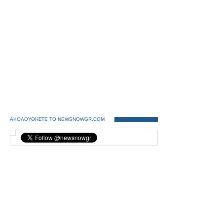
ΑΚΟΛΟΥΘΗΣΤΕ ΤΟ NEWSNOWGR.COM