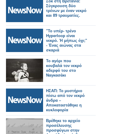
Σοκ στη Βρετανία:
Σύγκρουση δύο
τρένων με έναν νεκρό
και 89 τραυματίες.
"Το υπέρ- τρένο
Hyperloop είναι
νεκρό. Ή μήπως όχι;"
- Ένας αιώνας στα
σκαριά
Το αγόρι που
κουβαλά τον νεκρό
αδερφό του στο
Ναγκασάκι
ΗΣΑΠ: Το μυστήριο
πίσω από τον νεκρό
άνδρα –
Αποκαταστάθηκε η
κυκλοφορία
Βρέθηκε το αρχείο
προσέλευσης
προσφύγων στην