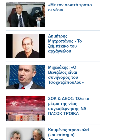
«Με τον σωστό τρόπο
οι νέοι»
Δημήτρης
Μητροπάνος - Το
ζεϊμπέκικο του
αρχάγγελου
Μιχελάκης: «Ο
Βενιζέλος είναι
συνήγορος του
Τσοχατζόπουλου»
ΣΟΚ & ΔΕΟΣ: Όλα τα
μέτρα της νέας
συγκυβέρνησης ΝΔ-
ΠΑΣΟΚ-ΤΡΟΙΚΑ
Καμμένος προσκαλεί
(και επίσημα)
Δημαρά...