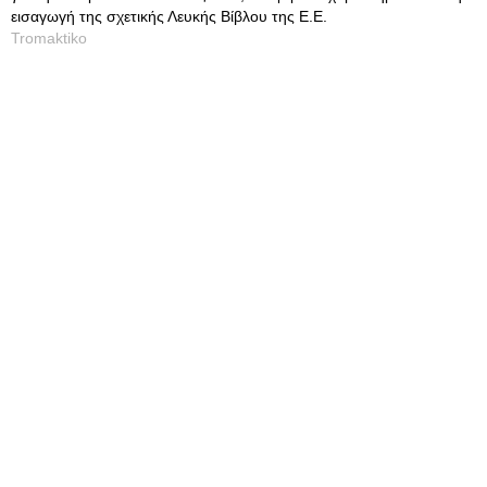
εισαγωγή της σχετικής Λευκής Βίβλου της Ε.Ε.
Tromaktiko