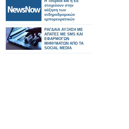
Η Τουρκία και η ΕΕ
στοχεύουν στην
αύξηση των
σιδηροδρομικών
εμπορευματικών
μεταφορών κατά
μήκος του Μεσαίου
ΡΑΓΔΑΙΑ ΑΥΞΗΣΗ ΜΕ
Διαδρόμου.
ΑΠΑΤΕΣ ΜΕ SMS ΚΑΙ
ΕΦΑΡΜΟΓΩΝ
ΜΗΝΥΜΑΤΩΝ ΑΠΟ ΤΑ
SOCIAL MEDIA