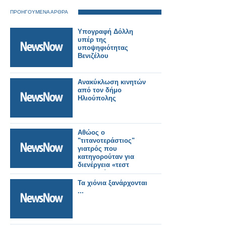
ΠΡΟΗΓΟΥΜΕΝΑ ΑΡΘΡΑ
Υπογραφή Δόλλη
υπέρ της
υποψηφιότητας
Βενιζέλου
Ανακύκλωση κινητών
από τον δήμο
Ηλιούπολης
Αθώος ο
"τιτανοτεράστιος"
γιατρός που
κατηγορούταν για
διενέργεια «τεστ
παρθενείας»
Τα χιόνια ξανάρχονται
...