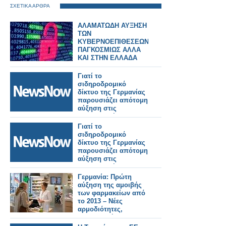
ΣΧΕΤΙΚΑ ΑΡΘΡΑ
ΑΛΑΜΑΤΩΔΗ ΑΥΞΗΣΗ
ΤΩΝ
ΚΥΒΕΡΝΟΕΠΙΘΕΣΕΩΝ
ΠΑΓΚΟΣΜΙΩΣ ΑΛΛΑ
ΚΑΙ ΣΤΗΝ ΕΛΛΑΔΑ
Γιατί το
σιδηροδρομικό
δίκτυο της Γερμανίας
παρουσιάζει απότομη
αύξηση στις
εγκληματικές
επιθέσεις.
Γιατί το
σιδηροδρομικό
δίκτυο της Γερμανίας
παρουσιάζει απότομη
αύξηση στις
εγκληματικές
επιθέσεις.
Γερμανία: Πρώτη
αύξηση της αμοιβής
των φαρμακείων από
το 2013 – Νέες
αρμοδιότητες,
τηλεϊατρική και
υπηρεσίες