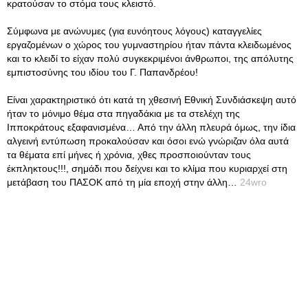
κρατούσαν το στόμα τους κλειστό.
Σύμφωνα με ανώνυμες (για ευνόητους λόγους) καταγγελίες
εργαζομένων ο χώρος του γυμναστηρίου ήταν πάντα κλειδωμένος
και το κλειδί το είχαν πολύ συγκεκριμένοι άνθρωποι, της απόλυτης
εμπιστοσύνης του ιδίου του Γ. Παπανδρέου!
Είναι χαρακτηριστικό ότι κατά τη χθεσινή Εθνική Συνδιάσκεψη αυτό
ήταν το μόνιμο θέμα στα πηγαδάκια με τα στελέχη της
Ιπποκράτους εξαφανισμένα… Από την άλλη πλευρά όμως, την ίδια
αλγεινή εντύπωση προκαλούσαν και όσοι ενώ γνώριζαν όλα αυτά
τα θέματα επί μήνες ή χρόνια, χθες προσποιούνταν τους
έκπληκτους!!!, σημάδι που δείχνει και το κλίμα που κυριαρχεί στη
μετάβαση του ΠΑΣΟΚ από τη μία εποχή στην άλλη…
24wro