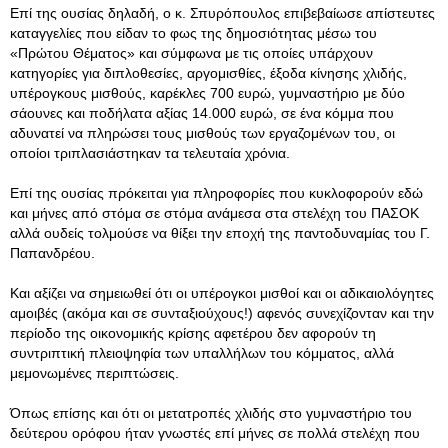
Επί της ουσίας δηλαδή, ο κ. Σπυρόπουλος επιβεβαίωσε απίστευτες
καταγγελίες που είδαν το φως της δημοσιότητας μέσω του
«Πρώτου Θέματος» και σύμφωνα με τις οποίες υπάρχουν
κατηγορίες για διπλοθεσίες, αργομισθίες, έξοδα κίνησης χλιδής,
υπέρογκους μισθούς, καρέκλες 700 ευρώ, γυμναστήριο με δύο
σάουνες και ποδήλατα αξίας 14.000 ευρώ, σε ένα κόμμα που
αδυνατεί να πληρώσει τους μισθούς των εργαζομένων του, οι
οποίοι τριπλασιάστηκαν τα τελευταία χρόνια.
Επί της ουσίας πρόκειται για πληροφορίες που κυκλοφορούν εδώ
και μήνες από στόμα σε στόμα ανάμεσα στα στελέχη του ΠΑΣΟΚ
αλλά ουδείς τολμούσε να θίξει την εποχή της παντοδυναμίας του Γ.
Παπανδρέου.
Και αξίζει να σημειωθεί ότι οι υπέρογκοι μισθοί και οι αδικαιολόγητες
αμοιβές (ακόμα και σε συνταξιούχους!) αφενός συνεχίζονταν και την
περίοδο της οικονομικής κρίσης αφετέρου δεν αφορούν τη
συντριπτική πλειοψηφία των υπαλλήλων του κόμματος, αλλά
μεμονωμένες περιπτώσεις.
Όπως επίσης και ότι οι μετατροπές χλιδής στο γυμναστήριο του
δεύτερου ορόφου ήταν γνωστές επί μήνες σε πολλά στελέχη που