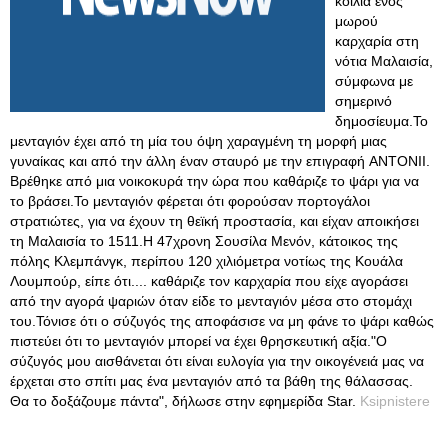
κοιλιά ενός
μωρού
καρχαρία στη
νότια Μαλαισία,
σύμφωνα με
σημερινό
δημοσίευμα.Το
μενταγιόν έχει από τη μία του όψη χαραγμένη τη μορφή μιας
γυναίκας και από την άλλη έναν σταυρό με την επιγραφή ANTONII.
Βρέθηκε από μια νοικοκυρά την ώρα που καθάριζε το ψάρι για να
το βράσει.Το μενταγιόν φέρεται ότι φορούσαν πορτογάλοι
στρατιώτες, για να έχουν τη θεϊκή προστασία, και είχαν αποικήσει
τη Μαλαισία το 1511.Η 47χρονη Σουσίλα Μενόν, κάτοικος της
πόλης Κλεμπάνγκ, περίπου 120 χιλιόμετρα νοτίως της Κουάλα
Λουμπούρ, είπε ότι.... καθάριζε τον καρχαρία που είχε αγοράσει
από την αγορά ψαριών όταν είδε το μενταγιόν μέσα στο στομάχι
του.Τόνισε ότι ο σύζυγός της αποφάσισε να μη φάνε το ψάρι καθώς
πιστεύει ότι το μενταγιόν μπορεί να έχει θρησκευτική αξία."Ο
σύζυγός μου αισθάνεται ότι είναι ευλογία για την οικογένειά μας να
έρχεται στο σπίτι μας ένα μενταγιόν από τα βάθη της θάλασσας.
Θα το δοξάζουμε πάντα", δήλωσε στην εφημερίδα Star.
Ksipnistere