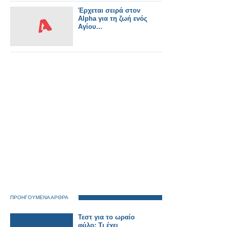
το μεγάλο καμάρι
ενός έθνους.
Έρχεται σειρά στον
Alpha για τη ζωή ενός
Αγίου...
ΠΡΟΗΓΟΥΜΕΝΑ ΑΡΘΡΑ
Τεστ για το ωραίο
φύλο: Τι έχει