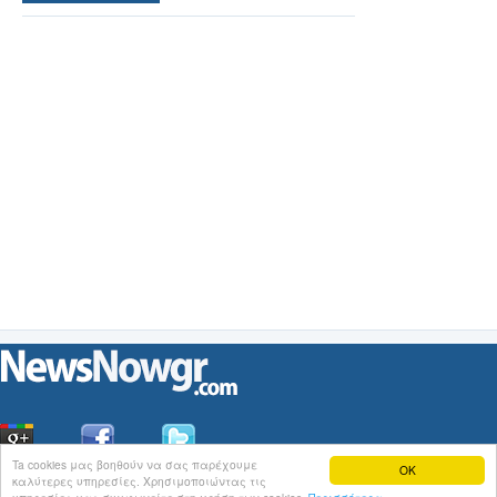
Ta cookies μας βοηθούν να σας παρέχουμε
OK
καλύτερες υπηρεσίες. Χρησιμοποιώντας τις
Οι
Ειδήσεις
του NewsNowgr.com στο
iNews