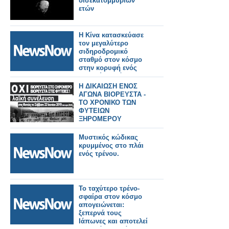
δισεκατομμυρίων
ετών
Η Κίνα κατασκεύασε
τον μεγαλύτερο
σιδηροδρομικό
σταθμό στον κόσμο
στην κορυφή ενός
βουνού σε μόλις 38
μήνες!
Η ΔΙΚΑΙΩΣΗ ΕΝΟΣ
ΑΓΩΝΑ ΒΙΟΡΕΥΣΤΑ -
ΤΟ ΧΡΟΝΙΚΟ ΤΩΝ
ΦΥΤΕΙΩΝ
ΞΗΡΟΜΕΡΟΥ
Μυστικός κώδικας
κρυμμένος στο πλάι
ενός τρένου.
Το ταχύτερο τρένο-
σφαίρα στον κόσμο
απογειώνεται:
ξεπερνά τους
Ιάπωνες και αποτελεί