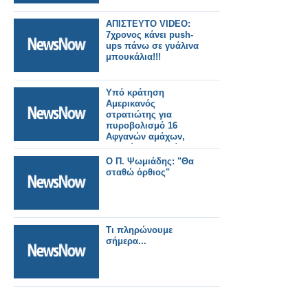
ΑΠΙΣΤΕΥΤΟ VIDEO:
7χρονος κάνει push-
ups πάνω σε γυάλινα
μπουκάλια!!!
Υπό κράτηση
Αμερικανός
στρατιώτης για
πυροβολισμό 16
Αφγανών αμάχων,
μεταξύ των οποίων
και 9 παιδιών
Ο Π. Ψωμιάδης: "Θα
σταθώ όρθιος"
Τι πληρώνουμε
σήμερα...