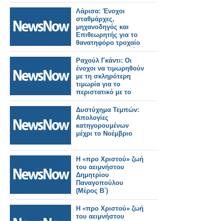
ισχυρισμούς των
κατηγορουμένων.
Λάρισα: Ένοχοι
σταθμάρχες,
μηχανοδηγός και
Επιθεωρητής για το
θανατηφόρο τροχαίο
στην Κάρλας – Αθώος
ο σταθμάρχης της
Ραχούλ Γκάντι: Οι
βραδινής βάρδιας
ένοχοι να τιμωρηθούν
με τη σκληρότερη
τιμωρία για το
περιστατικό με το
τρένο Jalgaon.
Συνολικά 13
Δυστύχημα Τεμπών:
άνθρωποι έχασαν τη
Απολογίες
ζωή τους.
κατηγορουμένων
μέχρι το Νοέμβριο
Η «προ Χριστού» ζωή
του αειμνήστου
Δημητρίου
Παναγοπούλου
(Μέρος Β΄)
Η «προ Χριστού» ζωή
του αειμνήστου