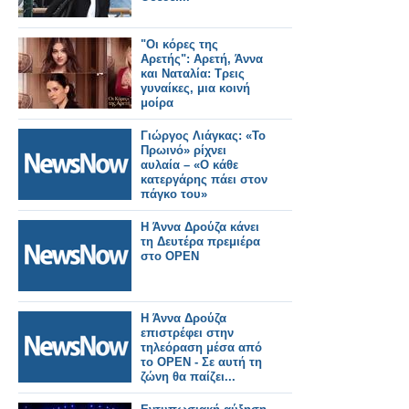
"Οι κόρες της
Αρετής": Αρετή, Άννα
και Ναταλία: Τρεις
γυναίκες, μια κοινή
μοίρα
Γιώργος Λιάγκας: «Το
Πρωινό» ρίχνει
αυλαία – «Ο κάθε
κατεργάρης πάει στον
πάγκο του»
Η Άννα Δρούζα κάνει
τη Δευτέρα πρεμιέρα
στο OPEN
Η Άννα Δρούζα
επιστρέφει στην
τηλεόραση μέσα από
το OPEN - Σε αυτή τη
ζώνη θα παίζει...