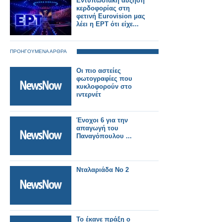
Εντυπωσιακή αύξηση
κερδοφορίας στη
φετινή Eurovision μας
λέει η ΕΡΤ ότι είχε...
ΠΡΟΗΓΟΥΜΕΝΑ ΑΡΘΡΑ
Οι πιο αστείες
φωτογραφίες που
κυκλοφορούν στο
ιντερνέτ
Ένοχοι 6 για την
απαγωγή του
Παναγόπουλου ...
Νταλαριάδα Νο 2
Το έκανε πράξη ο