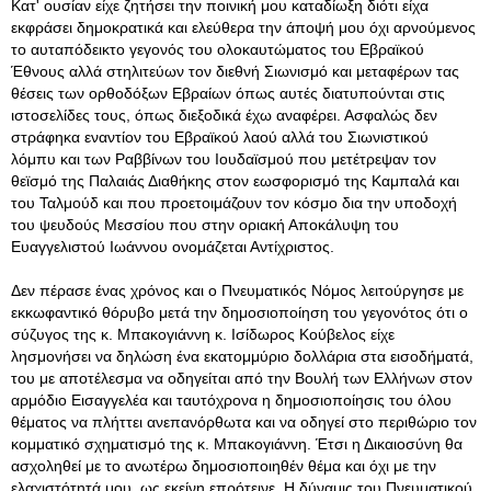
Κατ' ουσίαν είχε ζητήσει την ποινική μου καταδίωξη διότι είχα
εκφράσει δημοκρατικά και ελεύθερα την άποψή μου όχι αρνούμενος
το αυταπόδεικτο γεγονός του ολοκαυτώματος του Εβραϊκού
Έθνους αλλά στηλιτεύων τον διεθνή Σιωνισμό και μεταφέρων τας
θέσεις των ορθοδόξων Εβραίων όπως αυτές διατυπούνται στις
ιστοσελίδες τους, όπως διεξοδικά έχω αναφέρει. Ασφαλώς δεν
στράφηκα εναντίον του Εβραϊκού λαού αλλά του Σιωνιστικού
λόμπυ και των Ραββίνων του Ιουδαϊσμού που μετέτρεψαν τον
θεϊσμό της Παλαιάς Διαθήκης στον εωσφορισμό της Καμπαλά και
του Ταλμούδ και που προετοιμάζουν τον κόσμο δια την υποδοχή
του ψευδούς Μεσσίου που στην οριακή Αποκάλυψη του
Ευαγγελιστού Ιωάννου ονομάζεται Αντίχριστος.
Δεν πέρασε ένας χρόνος και ο Πνευματικός Νόμος λειτούργησε με
εκκωφαντικό θόρυβο μετά την δημοσιοποίηση του γεγονότος ότι ο
σύζυγος της κ. Μπακογιάννη κ. Ισίδωρος Κούβελος είχε
λησμονήσει να δηλώση ένα εκατομμύριο δολλάρια στα εισοδήματά,
του με αποτέλεσμα να οδηγείται από την Βουλή των Ελλήνων στον
αρμόδιο Εισαγγελέα και ταυτόχρονα η δημοσιοποίησις του όλου
θέματος να πλήττει ανεπανόρθωτα και να οδηγεί στο περιθώριο τον
κομματικό σχηματισμό της κ. Μπακογιάννη. Έτσι η Δικαιοσύνη θα
ασχοληθεί με το ανωτέρω δημοσιοποιηθέν θέμα και όχι με την
ελαχιστότητά μου, ως εκείνη επρότεινε. Η δύναμις του Πνευματικού