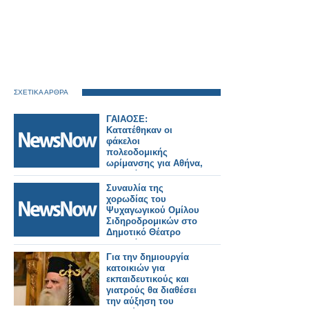
ΣΧΕΤΙΚΑ ΑΡΘΡΑ
ΓΑΙΑΟΣΕ:
Κατατέθηκαν οι
φάκελοι
πολεοδομικής
ωρίμανσης για Αθήνα,
Πειραιά και
Θεσσαλονίκη – Νέα
Συναυλία της
εποχή για τους
χορωδίας του
σιδηροδρομικούς
Ψυχαγωγικού Ομίλου
σταθμούς.
Σιδηροδρομικών στο
Δημοτικό Θέατρο
Πειραιά.
Για την δημιουργία
κατοικιών για
εκπαιδευτικούς και
γιατρούς θα διαθέσει
την αύξηση του