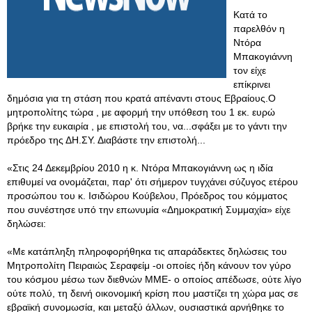
Κατά το
παρελθόν η
Ντόρα
Μπακογιάννη
τον είχε
επίκρινει
δημόσια για τη στάση που κρατά απέναντι στους Εβραίους.Ο
μητροπολίτης τώρα , με αφορμή την υπόθεση του 1 εκ. ευρώ
βρήκε την ευκαιρία , με επιστολή του, να...σφάξει με το γάντι την
πρόεδρο της ΔΗ.ΣΥ. Διαβάστε την επιστολή...
«Στις 24 Δεκεμβρίου 2010 η κ. Ντόρα Μπακογιάννη ως η ιδία
επιθυμεί να ονομάζεται, παρ' ότι σήμερον τυγχάνει σύζυγος ετέρου
προσώπου του κ. Ισιδώρου Κούβελου, Πρόεδρος του κόμματος
που συνέστησε υπό την επωνυμία «Δημοκρατική Συμμαχία» είχε
δηλώσει:
«Με κατάπληξη πληροφορήθηκα τις απαράδεκτες δηλώσεις του
Μητροπολίτη Πειραιώς Σεραφείμ -οι οποίες ήδη κάνουν τον γύρο
του κόσμου μέσω των διεθνών ΜΜΕ- ο οποίος απέδωσε, ούτε λίγο
ούτε πολύ, τη δεινή οικονομική κρίση που μαστίζει τη χώρα μας σε
εβραϊκή συνομωσία, και μεταξύ άλλων, ουσιαστικά αρνήθηκε το