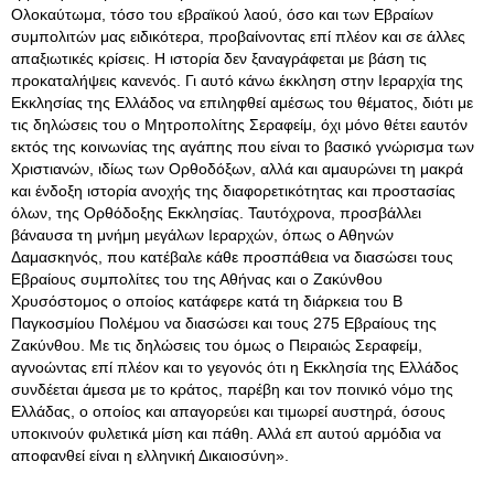
Ολοκαύτωμα, τόσο του εβραϊκού λαού, όσο και των Εβραίων
συμπολιτών μας ειδικότερα, προβαίνοντας επί πλέον και σε άλλες
απαξιωτικές κρίσεις
. Η ιστορία δεν ξαναγράφεται με βάση τις
προκαταλήψεις κανενός. Γι αυτό κάνω έκκληση στην Ιεραρχία της
Εκκλησίας της Ελλάδος να επιληφθεί αμέσως του θέματος, διότι με
τις δηλώσεις του ο Μητροπολίτης Σεραφείμ, όχι μόνο θέτει εαυτόν
εκτός της κοινωνίας της αγάπης που είναι το βασικό γνώρισμα των
Χριστιανών, ιδίως των Ορθοδόξων, αλλά και αμαυρώνει τη μακρά
και ένδοξη ιστορία ανοχής της διαφορετικότητας και προστασίας
όλων, της Ορθόδοξης Εκκλησίας. Ταυτόχρονα, προσβάλλει
βάναυσα τη μνήμη μεγάλων Ιεραρχών, όπως ο Αθηνών
Δαμασκηνός, που κατέβαλε κάθε προσπάθεια να διασώσει τους
Εβραίους συμπολίτες του της Αθήνας και ο Ζακύνθου
Χρυσόστομος ο οποίος κατάφερε κατά τη διάρκεια του Β
Παγκοσμίου Πολέμου να διασώσει και τους 275 Εβραίους της
Ζακύνθου. Με τις δηλώσεις του όμως ο Πειραιώς Σεραφείμ,
αγνοώντας επί πλέον και το γεγονός ότι η Εκκλησία της Ελλάδος
συνδέεται άμεσα με το κράτος, παρέβη και τον ποινικό νόμο της
Ελλάδας, ο οποίος και απαγορεύει και τιμωρεί αυστηρά, όσους
υποκινούν φυλετικά μίση και πάθη. Αλλά επ αυτού αρμόδια να
αποφανθεί είναι η ελληνική Δικαιοσύνη».