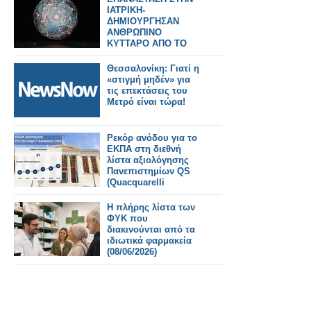
ΙΑΤΡΙΚΗ-
ΔΗΜΙΟΥΡΓΗΣΑΝ
ΑΝΘΡΩΠΙΝΟ
ΚΥΤΤΑΡΟ ΑΠΟ ΤΟ
ΜΗΔΕΝ
Θεσσαλονίκη: Γιατί η
«στιγμή μηδέν» για
τις επεκτάσεις του
Μετρό είναι τώρα!
Ρεκόρ ανόδου για το
ΕΚΠΑ στη διεθνή
λίστα αξιολόγησης
Πανεπιστημίων QS
(Quacquarelli
Symonds)
Η πλήρης λίστα των
ΦΥΚ που
διακινούνται από τα
ιδιωτικά φαρμακεία
(08/06/2026)