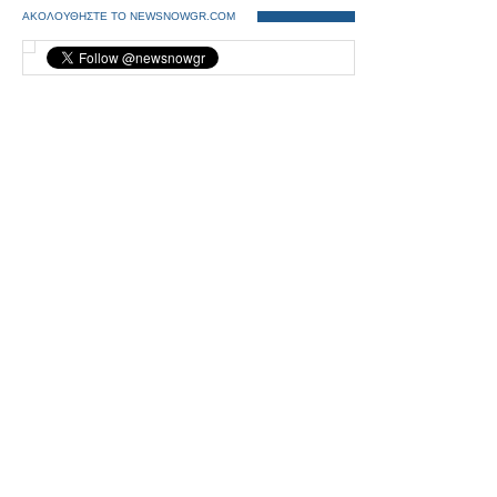
ΑΚΟΛΟΥΘΗΣΤΕ ΤΟ NEWSNOWGR.COM