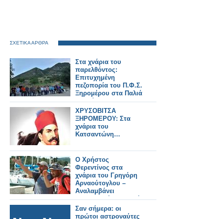
ΣΧΕΤΙΚΑ ΑΡΘΡΑ
Στα χνάρια του
παρελθόντος:
Επιτυχημένη
πεζοπορία του Π.Φ.Σ.
Ξηρομέρου στα Παλιά
Αχυρά
XΡΥΣΟΒΙΤΣΑ
ΞΗΡΟΜΕΡΟΥ: Στα
χνάρια του
Κατσαντώνη…
Ο Χρήστος
Φερεντίνος στα
χνάρια του Γρηγόρη
Αρναούτογλου –
Αναλαμβάνει
ταξιδιωτική εκπομπή
και το “The Wall”
Σαν σήμερα: οι
στον ΣΚΑΪ
πρώτοι αστροναύτες