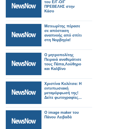
του Ε/Γ-Ο/Γ
ΠΡΕΒΕΛΗΣ στην
Κάσο
Μετεωρίτης πέρασε
σε απόσταση
αναπνοής από σπίτι
στη Νορβηγία!
Ο μητροπολίτης
Πειραιά αναθεμάτισε
τους Πάπα,Λούθηρο
και Καλβίνο
Χριστίνα Κολέτσα: Η
εντυπωσιακή
μεταμόρφωσή της!
Δείτε φωτογραφίες...
Ο image maker του
Πάνου Λειβαδά