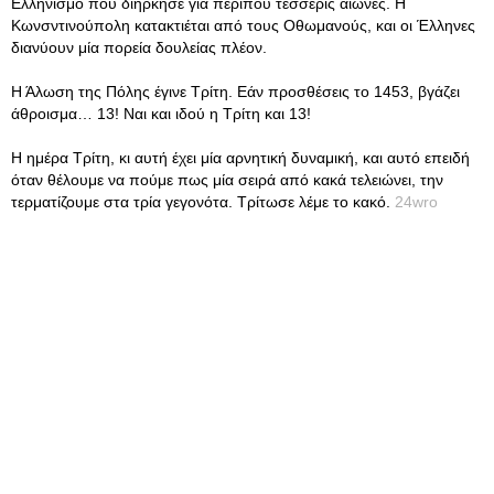
Ελληνισμό που διήρκησε για περίπου τέσσερις αιώνες. Η
Κωνσντινούπολη κατακτιέται από τους Οθωμανούς, και οι Έλληνες
διανύουν μία πορεία δουλείας πλέον.
Η Άλωση της Πόλης έγινε Τρίτη. Εάν προσθέσεις το 1453, βγάζει
άθροισμα… 13! Ναι και ιδού η Τρίτη και 13!
Η ημέρα Τρίτη, κι αυτή έχει μία αρνητική δυναμική, και αυτό επειδή
όταν θέλουμε να πούμε πως μία σειρά από κακά τελειώνει, την
τερματίζουμε στα τρία γεγονότα. Τρίτωσε λέμε το κακό.
24wro