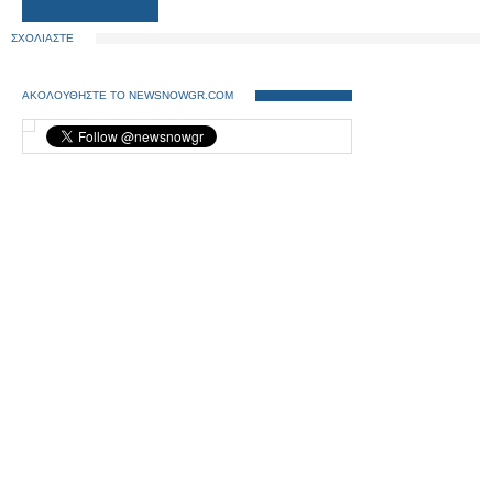
ΣΧΟΛΙΑΣΤΕ
ΑΚΟΛΟΥΘΗΣΤΕ ΤΟ NEWSNOWGR.COM