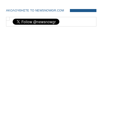
ΑΚΟΛΟΥΘΗΣΤΕ ΤΟ NEWSNOWGR.COM