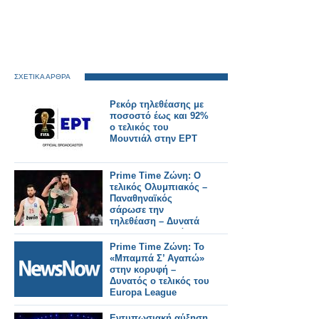
ΣΧΕΤΙΚΑ ΑΡΘΡΑ
Ρεκόρ τηλεθέασης με
ποσοστό έως και 92%
ο τελικός του
Μουντιάλ στην ΕΡΤ
Prime Time Ζώνη: Ο
τελικός Ολυμπιακός –
Παναθηναϊκός
σάρωσε την
τηλεθέαση – Δυνατά
το «Να Μ' Αγαπάς»
και το «Μπαμπά Σ'
Prime Time Ζώνη: Το
Αγαπώ»
«Μπαμπά Σ’ Αγαπώ»
στην κορυφή –
Δυνατός ο τελικός του
Europa League
Εντυπωσιακή αύξηση