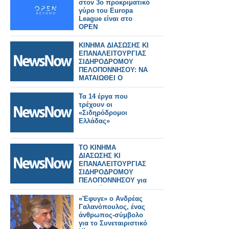
στον 3ο προκριματικό
γύρο του Europa
League είναι στο
OPEN
ΚΙΝΗΜΑ ΔΙΑΣΩΣΗΣ ΚΙ
ΕΠΑΝΑΛΕΙΤΟΥΡΓΙΑΣ
ΣΙΔΗΡΟΔΡΟΜΟΥ
ΠΕΛΟΠΟΝΝΗΣΟΥ: ΝΑ
ΜΑΤΑΙΩΘΕΙ Ο
ΔΙΑΓΩΝΙΣΜΟΣ ΓΙΑ
ΠΟΔΗΛΟΤΟΔΡΟΜΟ
Τα 14 έργα που
τρέχουν οι
«Σιδηρόδρομοι
Ελλάδας»
ΤΟ ΚΙΝΗΜΑ
ΔΙΑΣΩΣΗΣ ΚΙ
ΕΠΑΝΑΛΕΙΤΟΥΡΓΙΑΣ
ΣΙΔΗΡΟΔΡΟΜΟΥ
ΠΕΛΟΠΟΝΝΗΣΟΥ για
τη μεθόδευση
μετατροπής της
«'Εφυγε» ο Ανδρέας
μετρικής γραμμής σε
Γαλανόπουλος, ένας
ποδηλατόδρομο!
άνθρωπος-σύμβολο
για το Συνεταιριστικό