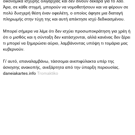
οικονομικά ισχυρής ολιγαρχίας και δεν δίνουν δεκάρα για το λαό.
Άρα, σε κάθε στιγμή, μπορούν να νομοθετήσουν και να φέρουν σε
πολύ δυσχερή θέση έναν οφειλέτη, ο οποίος άφησε μια διαταγή
πληρωμής στην τύχη της και αυτή απέκτησε ισχύ δεδικασμένου.
Μπορεί σήμερα να λέμε ότι δεν ισχύει προσωποκράτηση για χρέη ή
ότι ο μισθός και η σύνταξη δεν κατάσχονται, αλλά κανένας δεν ξέρει
τι μπορεί να ξημερώσει αύριο, λαμβάνοντας υπόψη τι τομάρια μας
κυβερνούν.
Γι’ αυτό, επαναλαμβάνω, τάσσομαι ανεπιφύλακτα υπέρ της
άσκησης ανακοπής, ανεξάρτητα από την ύπαρξη περιουσίας.
daneiakartes.info
Tromaktiko