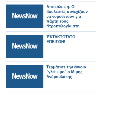
Αποκάλυψη. Οι
βουλευτές συνεχίζουν
να νομοθετούν για
πάρτη τους
Ντροπολογία στη
Βουλή για να
βολευτούν, οι
ΈΚΤΑΚΤΟΤΑΤΟ!
βουλευτές καθηγητές
ΕΠΕΙΓΟΝ!
Πανεπιστημίου
Tερμάτισε την έννοια
"γλείψιμο" ο Μίμης
Ανδρουλάκης