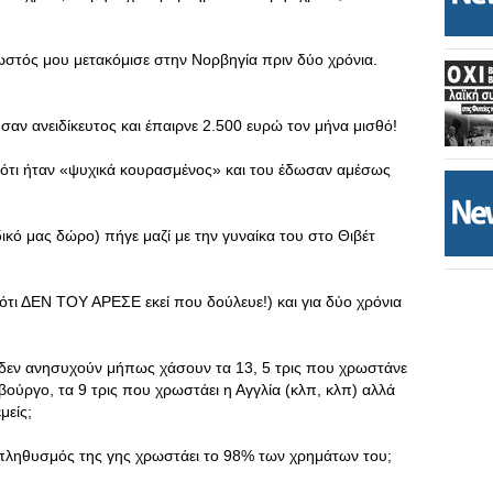
ωστός μου μετακόμισε στην Νορβηγία πριν δύο χρόνια.
 σαν ανειδίκευτος και έπαιρνε 2.500 ευρώ τον μήνα μισθό!
ε ότι ήταν «ψυχικά κουρασμένος» και του έδωσαν αμέσως
δικό μας δώρο) πήγε μαζί με την γυναίκα του στο Θιβέτ
α ότι ΔΕΝ ΤΟΥ ΑΡΕΣΕ εκεί που δούλευε!) και για δύο χρόνια
ς δεν ανησυχούν μήπως χάσουν τα 13, 5 τρις που χρωστάνε
βούργο, τα 9 τρις που χρωστάει η Αγγλία (κλπ, κλπ) αλλά
μείς;
 πληθυσμός της γης χρωστάει το 98% των χρημάτων του;