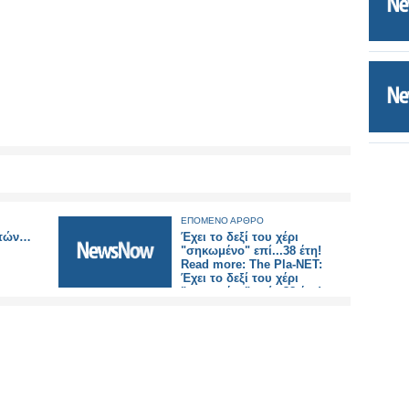
ΕΠΟΜΕΝΟ ΑΡΘΡΟ
απών…
Έχει το δεξί του χέρι
"σηκωμένο" επί...38 έτη!
Read more: The Pla-NET:
Έχει το δεξί του χέρι
"σηκωμένο" επί...38 έτη!
http://thepla-
net.blogspot.com/2011/04/38.html#ixzz