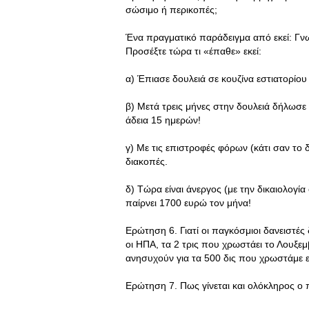
σώσιμο ή περικοπές;
Ένα πραγματικό παράδειγμα από εκεί: Γν
Προσέξτε τώρα τι «έπαθε» εκεί:
α) Έπιασε δουλειά σε κουζίνα εστιατορίου
β) Μετά τρεις μήνες στην δουλειά δήλωσ
άδεια 15 ημερών!
γ) Με τις επιστροφές φόρων (κάτι σαν το 
διακοπές.
δ) Τώρα είναι άνεργος (με την δικαιολογί
παίρνει 1700 ευρώ τον μήνα!
Ερώτηση 6. Γιατί οι παγκόσμιοι δανειστέ
οι ΗΠΑ, τα 2 τρις που χρωστάει το Λουξεμ
ανησυχούν για τα 500 δις που χρωστάμε ε
Ερώτηση 7. Πως γίνεται και ολόκληρος ο