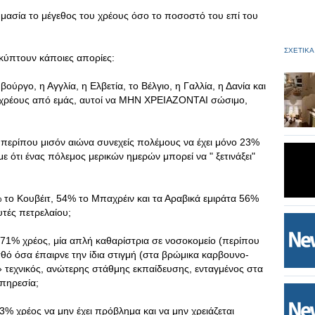
σημασία το μέγεθος του χρέους όσο το ποσοστό του επί του
ΣΧΕΤΙΚΑ
κύπτουν κάποιες απορίες:
ούργο, η Αγγλία, η Ελβετία, το Βέλγιο, η Γαλλία, η Δανία και
ρέους από εμάς, αυτοί να ΜΗΝ ΧΡΕΙΑΖΟΝΤΑΙ σώσιμο,
 περίπου μισόν αιώνα συνεχείς πολέμους να έχει μόνο 23%
ε ότι ένας πόλεμος μερικών ημερών μπορεί να " ξετινάξει"
το Κουβέιτ, 54% το Μπαχρέιν και τα Αραβικά εμιράτα 56%
υτές πετρελαίου;
271% χρέος, μία απλή καθαρίστρια σε νοσοκομείο (περίπου
θό όσα έπαιρνε την ίδια στιγμή (στα βρώμικα καρβουνο-
 τεχνικός, ανώτερης στάθμης εκπαίδευσης, ενταγμένος στα
ϋπηρεσία;
3% χρέος να μην έχει πρόβλημα και να μην χρειάζεται